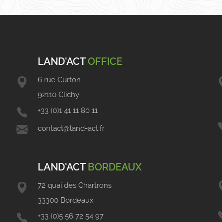
LAND'ACT
OFFICE
6 rue Curton
92110 Clichy
+33 (0)1 41 11 80 11
contact@land-act.fr
LAND'ACT
BORDEAUX
72 quai des Chartrons
33300 Bordeaux
+33 (0)5 56 72 54 97