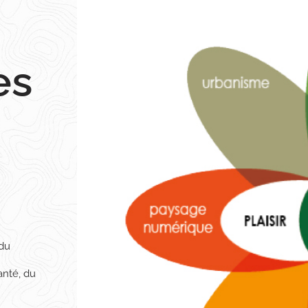
es
 du
anté, du