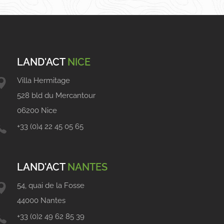
LAND'ACT
NICE
Villa Hermitage
528 bld du Mercantour
06200 Nice
+33 (0)4 22 45 05 65
LAND'ACT
NANTES
54, quai de la Fosse
44000 Nantes
+33 (0)2 49 62 85 39