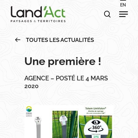
Skip
EN
Men
to
recherche
main
content
TOUTES LES ACTUALITÉS
Une première !
AGENCE – POSTÉ LE 4 MARS
2020