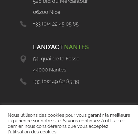
528 bld du Mercantour
06200 Nice
+33 (0)4 22 45 05 65
LAND'ACT
NANTES
54, quai de la Fosse
44000 Nantes
+33 (0)2 49 62 85 39
Nous utilisons des cookies pour vous garantir la meilleure
expérience sur notre site. Si vous continuez à utiliser ce
dernier, nous considérerons que vous acceptez
l'utilisation des cookies.
Copyright 2021 © Land'Act