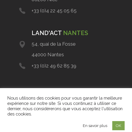
+33 (0)4 22 45 05 65
LAND'ACT
NANTES
54, quai de la Fosse
44000 Nantes
+33 (0)2 49 62 85 39
Nous utilisons des cookies pour vous garantir la meilleure
expérience sur notre site. Si vous continuez à utiliser ce
dernier, nous considérerons que vous acceptez l'utilisation
des cookies.
Copyright 2021 © Land'Act
Mentions légales
En savoir plus
OK
Politique de confidentialité