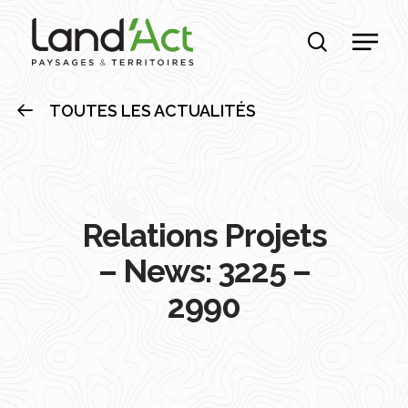
Skip
Men
to
recherche
main
content
TOUTES LES ACTUALITÉS
Relations Projets
– News: 3225 –
2990