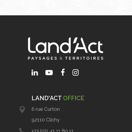
LAND'ACT
OFFICE
6 rue Curton
92110 Clichy
+33 (0)1 41 11 80 11