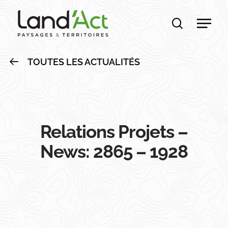
Skip
Men
to
recherche
main
content
TOUTES LES ACTUALITÉS
Relations Projets –
News: 2865 – 1928