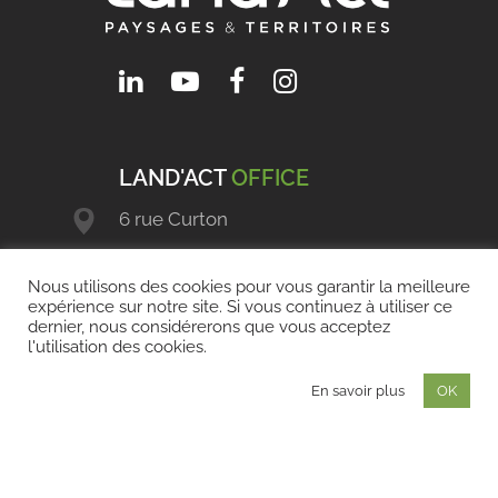
LAND'ACT
OFFICE
6 rue Curton
92110 Clichy
Nous utilisons des cookies pour vous garantir la meilleure
+33 (0)1 41 11 80 11
expérience sur notre site. Si vous continuez à utiliser ce
dernier, nous considérerons que vous acceptez
contact@land-act.fr
l'utilisation des cookies.
En savoir plus
OK
LAND'ACT
BORDEAUX
72 quai des Chartrons