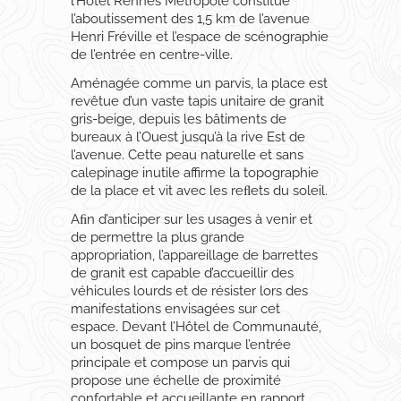
l’Hôtel Rennes Métropole constitue
l’aboutissement des 1,5 km de l’avenue
Henri Fréville et l’espace de scénographie
de l’entrée en centre-ville.
Aménagée comme un parvis, la place est
revêtue d’un vaste tapis unitaire de granit
gris-beige, depuis les bâtiments de
bureaux à l’Ouest jusqu’à la rive Est de
l’avenue. Cette peau naturelle et sans
calepinage inutile affirme la topographie
de la place et vit avec les reﬂets du soleil.
Aﬁn d’anticiper sur les usages à venir et
de permettre la plus grande
appropriation, l’appareillage de barrettes
de granit est capable d’accueillir des
véhicules lourds et de résister lors des
manifestations envisagées sur cet
espace. Devant l’Hôtel de Communauté,
un bosquet de pins marque l’entrée
principale et compose un parvis qui
propose une échelle de proximité
confortable et accueillante en rapport