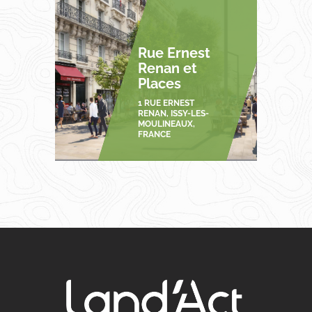
Rue Ernest
Renan et
Places
1 RUE ERNEST
RENAN, ISSY-LES-
MOULINEAUX,
FRANCE