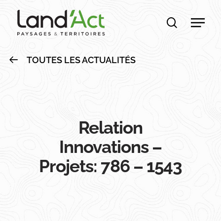
Skip
Men
to
recherche
main
content
TOUTES LES ACTUALITÉS
Relation
Innovations –
Projets: 786 – 1543