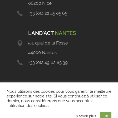
06200 Nice
+33 (0)4 22 45 05 65
LAND'ACT
NANTES
54, quai de la Fosse
44000 Nantes
+33 (0)2 49 62 85 39
Nous utilisons des cookies pour vous garantir la meilleure
expérience sur notre site. Si vous continuez à utiliser ce
dernier, nous considérerons que vous acceptez
l'utilisation des cookies.
Copyright 2021 © Land'Act
Mentions légales
En savoir plus
OK
Politique de confidentialité