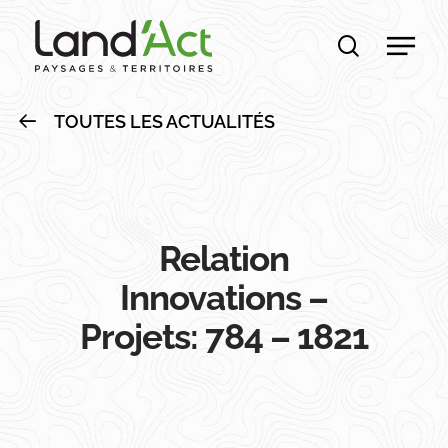
Skip
Men
to
recherche
main
content
TOUTES LES ACTUALITÉS
Relation
Innovations –
Projets: 784 – 1821