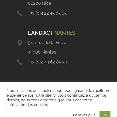
06200 Nice
+33 (0)4 22 45 05 65
LAND'ACT
NANTES
54, quai de la Fosse
44000 Nantes
+33 (0)2 49 62 85 39
Nous utilisons des cookies pour vous garantir la meilleure
expérience sur notre site. Si vous continuez à utiliser ce
dernier, nous considérerons que vous acceptez
l'utilisation des cookies.
Copyright 2021 © Land'Act
Mentions légales
En savoir plus
OK
Politique de confidentialité