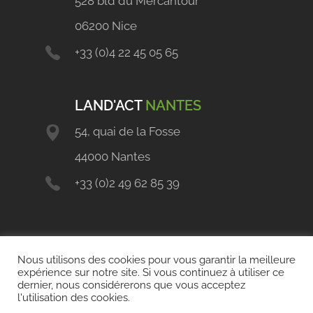
528 bld du Mercantour
06200 Nice
+33 (0)4 22 45 05 65
LAND'ACT
NANTES
54, quai de la Fosse
44000 Nantes
+33 (0)2 49 62 85 39
Nous utilisons des cookies pour vous garantir la meilleure
expérience sur notre site. Si vous continuez à utiliser ce
dernier, nous considérerons que vous acceptez
l'utilisation des cookies.
Copyright 2021 © Land'Act